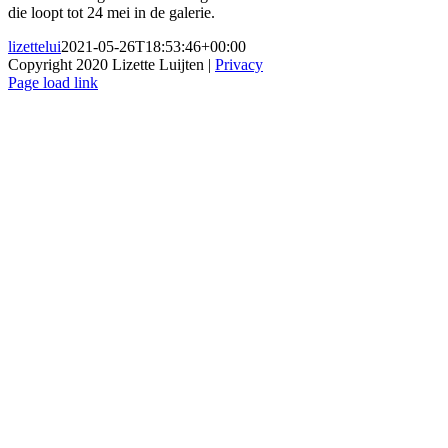
die loopt tot 24 mei in de galerie.
lizettelui
2021-05-26T18:53:46+00:00
Copyright 2020 Lizette Luijten |
Privacy
Facebook
Instagram
Page load link
Ga
naar
de
bovenkant