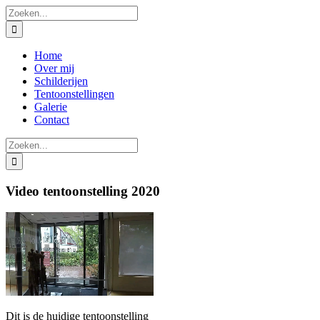
Ga
Zoeken
naar
naar:
inhoud
Home
Over mij
Schilderijen
Tentoonstellingen
Galerie
Contact
Zoeken
naar:
Video tentoonstelling 2020
Dit is de huidige tentoonstelling